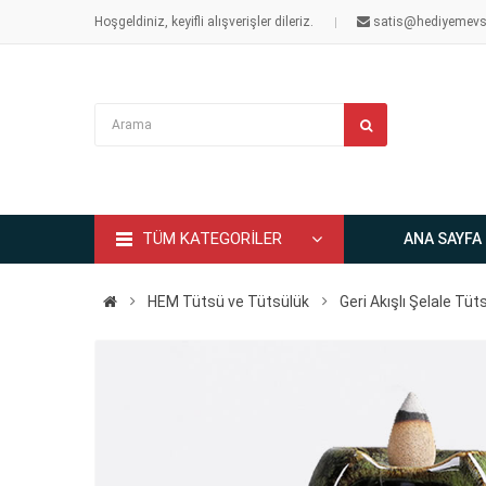
Hoşgeldiniz, keyifli alışverişler dileriz.
satis@hediyemevs
TÜM KATEGORİLER
ANA SAYFA
HEM Tütsü ve Tütsülük
Geri Akışlı Şelale Tüt