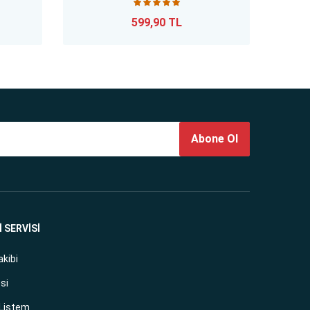
599,90 TL
Abone Ol
 SERVİSİ
akibi
si
 Listem