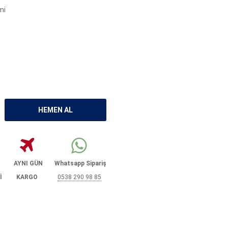
mi
AYNI GÜN
Whatsapp Sipariş
İ
KARGO
0538 290 98 85