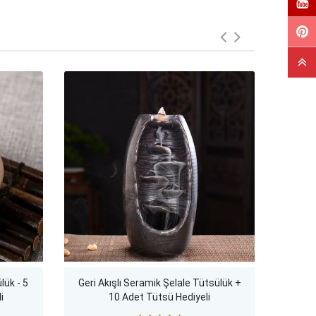
lük - 5
Geri Akışlı Seramik Şelale Tütsülük +
Bayk
i
10 Adet Tütsü Hediyeli