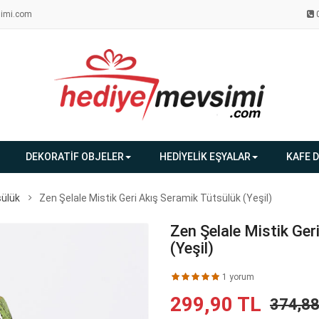
imi.com
DEKORATİF OBJELER
HEDİYELİK EŞYALAR
KAFE 
sülük
Zen Şelale Mistik Geri Akış Seramik Tütsülük (Yeşil)
Zen Şelale Mistik Ger
(Yeşil)
1 yorum
299,90 TL
374,8