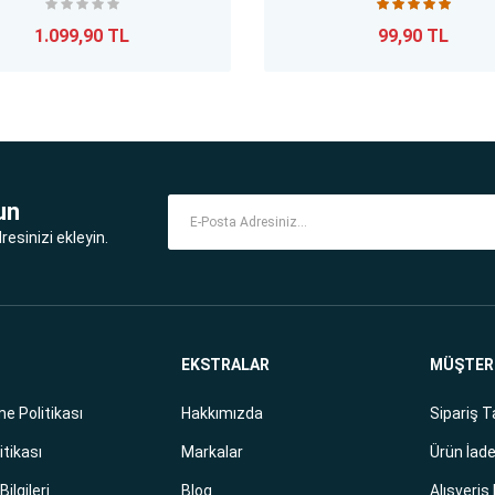
1.099,90 TL
99,90 TL
un
esinizi ekleyin.
EKSTRALAR
MÜŞTERİ
e Politikası
Hakkımızda
Sipariş T
itikası
Markalar
Ürün İade
ilgileri
Blog
Alışveriş