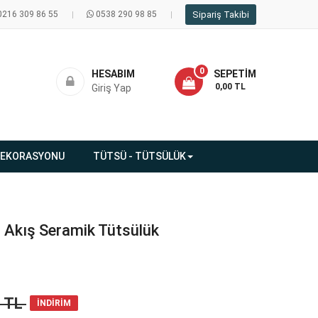
0216 309 86 55
0538 290 98 85
Sipariş Takibi
0
HESABIM
SEPETIM
- 0,00 TL
Giriş Yap
DEKORASYONU
TÜTSÜ - TÜTSÜLÜK
i Akış Seramik Tütsülük
8 TL
İNDİRİM