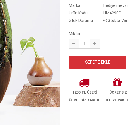
Marka
hediye mevsi
Ürün Kodu:
HM4290C
Stok Durumu
Stokta Var
Miktar
1250 TL ÜZERİ
ÜCRETSİZ
ÜCRETSİZ KARGO
HEDİYE PAKET