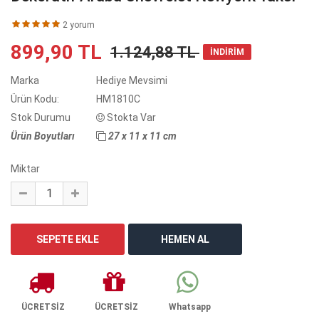
2 yorum
899,90 TL
1.124,88 TL
İNDİRİM
Marka
Hediye Mevsimi
Ürün Kodu:
HM1810C
Stok Durumu
Stokta Var
Ürün Boyutları
27 x 11 x 11 cm
Miktar
ÜCRETSİZ
ÜCRETSİZ
Whatsapp