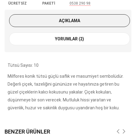
ÜCRETSİZ
PAKETİ
0538 290 98
KARGO
85
AÇIKLAMA
YORUMLAR (2)
Tütsü Sayısı: 10
Milflores konik tütsü güçlü saflık ve masumiyet sembolüdür.
Değerli çiçek, tazeliğini gününüze ve hayatınıza getiren bu
güzel çiçeklerin kalıcı kokusunu yakalar. Çiçek kokuları,
düşünmeye bir son verecek. Mutluluk hissi yaratan ve
güvenlik, huzur ve sakinlik duygusu uyandıran hoş bir koku.
BENZER ÜRÜNLER