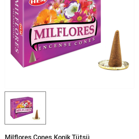
Milflores Cones Konik Tütsü