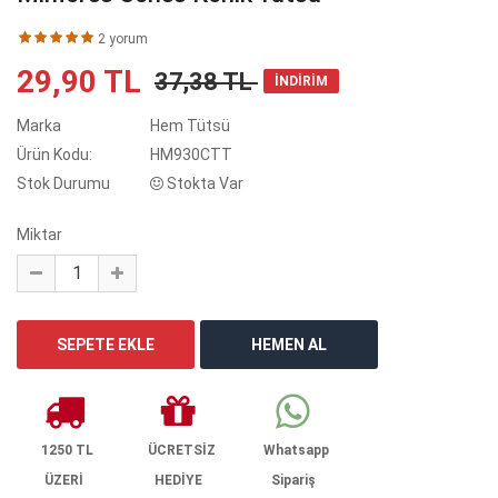
2 yorum
29,90 TL
37,38 TL
İNDİRİM
Marka
Hem Tütsü
Ürün Kodu:
HM930CTT
Stok Durumu
Stokta Var
Miktar
1250 TL
ÜCRETSİZ
Whatsapp
ÜZERİ
HEDİYE
Sipariş