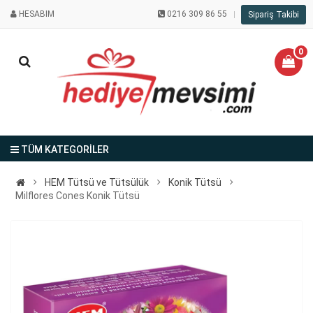
HESABIM
0216 309 86 55
Sipariş Takibi
0
TÜM KATEGORİLER
HEM Tütsü ve Tütsülük
Konik Tütsü
Milflores Cones Konik Tütsü