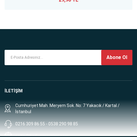
Abone Ol
İLETİŞİM
Cumhuriyet Mah. Meryem Sok. No: 7 Yakacık / Kartal /
İstanbul
0216 309 86 55 - 0538 290 98 85
satis@hediyemevsimi.com